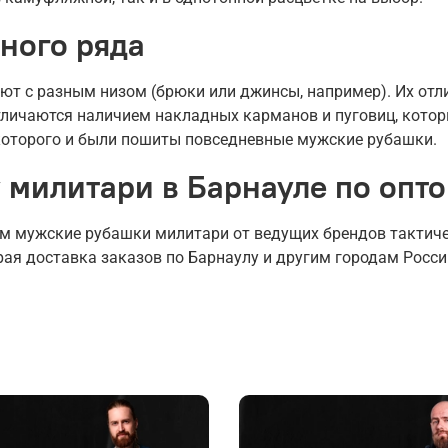
ного ряда
т с разным низом (брюки или джинсы, например). Их отл
тличаются наличием накладных карманов и пуговиц, котор
 которого и были пошиты повседневные мужские рубашки.
 милитари в Барнауле по опто
том мужские рубашки милитари от ведущих брендов тактич
рая доставка заказов по Барнаулу и другим городам Росси