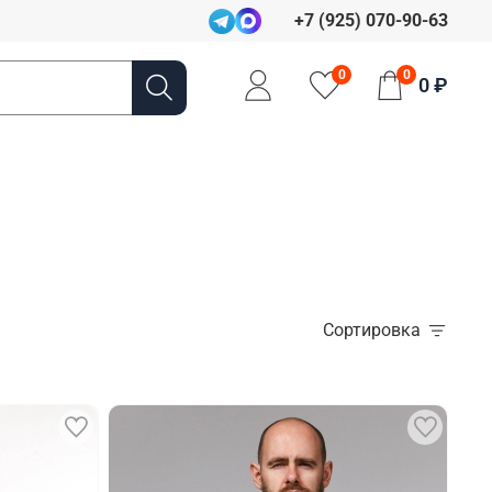
+7 (925) 070-90-63
0
0
0 ₽
Сортировка