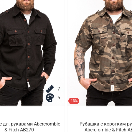
7
5
-13%
 дл. рукавами Abercrombie
Рубашка с коротким р
& Fitch AB270
Abercrombie & Fitch 