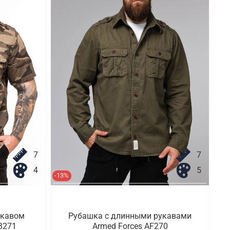
7
7
4
5
-13%
укавом
Рубашка с длинными рукавами
AB271
Armed Forces AF270