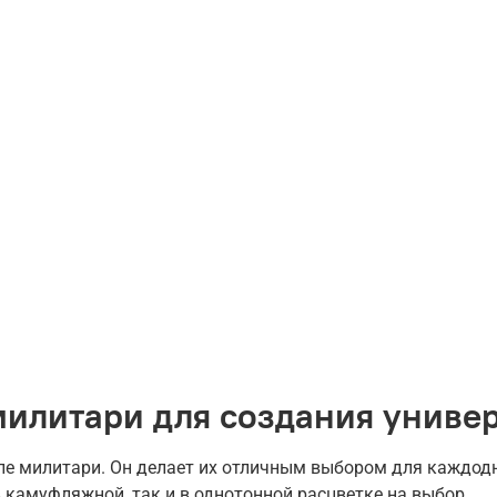
милитари для создания униве
е милитари. Он делает их отличным выбором для каждодн
камуфляжной, так и в однотонной расцветке на выбор.