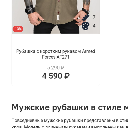
7
4
-13%
Рубашка с коротким рукавом Armed
Forces AF271
5 290 ₽
4 590 ₽
Мужские рубашки в стиле 
Повседневные мужские рубашки представлены в стил
кроя. Модели с длинными рукавами выполнены как в 