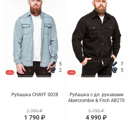
5
7
2
5
-25%
-14%
Рубашка CHAYF 0028
Рубашка с дл. рукавами
Abercrombie & Fitch AB270
2 390 ₽
5 790 ₽
1 790 ₽
4 990 ₽