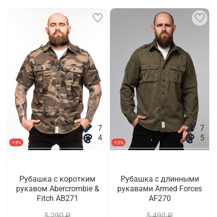
7
7
4
5
-13%
-13%
Рубашка с коротким
Рубашка с длинными
рукавом Abercrombie &
рукавами Armed Forces
Fitch AB271
AF270
5 290 ₽
5 490 ₽