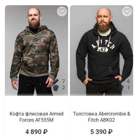
7
6
2
1
Кофта флисовая Armed
Толстовка Abercrombie &
Forces AF555M
Fitch ABK02
4 890 ₽
5 390 ₽