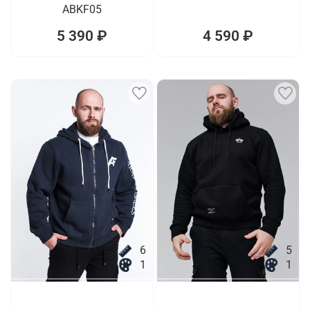
ABKF05
5 390 ₽
4 590 ₽
6
5
1
1