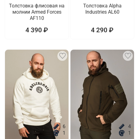
Толстовка флисовая на
Толстовка Alpha
молнии Armed Forces
Industries AL60
AF110
4 390 ₽
4 290 ₽
6
4
1
1