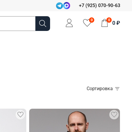
+7 (925) 070-90-63
0
0
0 ₽
Сортировка