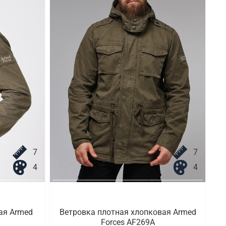
7
7
4
4
ая Armed
Ветровка плотная хлопковая Armed
Forces AF269A