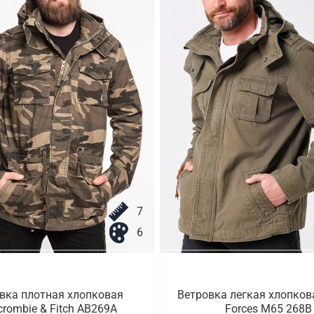
7
6
вка плотная хлопковая
Ветровка легкая хлопков
crombie & Fitch AB269A
Forces M65 268B