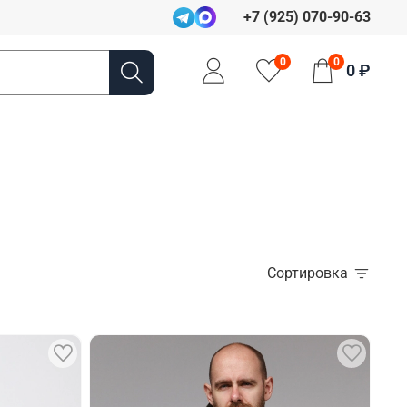
+7 (925) 070-90-63
0
0
0 ₽
Сортировка