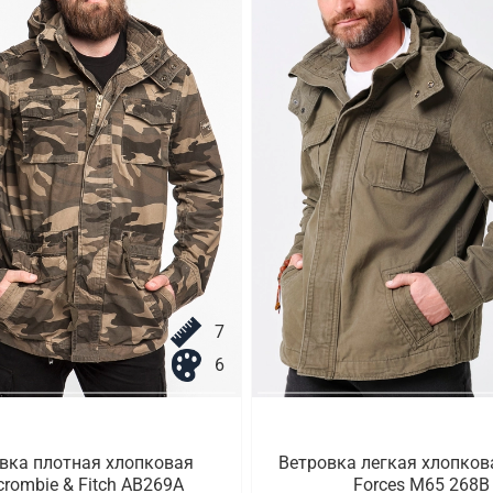
7
6
вка плотная хлопковая
Ветровка легкая хлопков
crombie & Fitch AB269A
Forces M65 268B