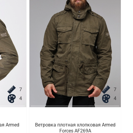
7
7
4
4
ая Armed
Ветровка плотная хлопковая Armed
Forces AF269A