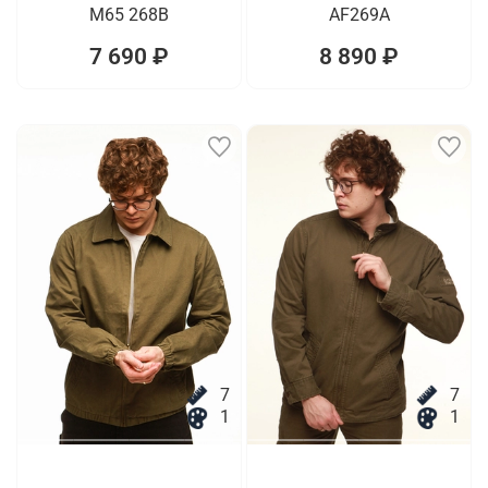
M65 268B
AF269A
7 690 ₽
8 890 ₽
7
7
1
1