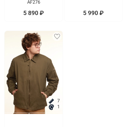
AF276
5 890 ₽
5 990 ₽
7
1