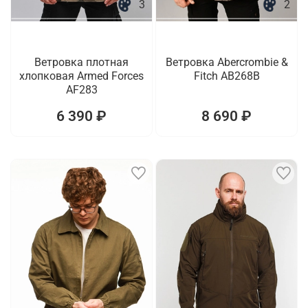
3
2
Ветровка плотная
Ветровка Abercrombie &
хлопковая Armed Forces
Fitch AB268B
AF283
6 390 ₽
8 690 ₽