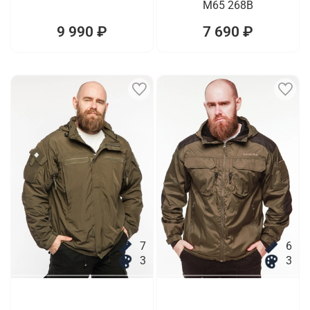
M65 268B
9 990 ₽
7 690 ₽
7
6
3
3