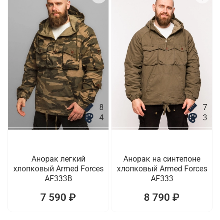
8
7
4
3
Анорак легкий
Анорак на синтепоне
хлопковый Armed Forces
хлопковый Armed Forces
AF333B
AF333
7 590 ₽
8 790 ₽