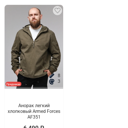
8
3
Предзаказ
Анорак легкий
хлопковый Armed Forces
AF351
6 490 ₽