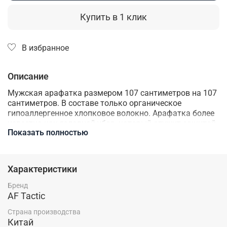
Купить в 1 клик
В избранное
Описание
Мужская арафатка размером 107 сантиметров на 107
сантиметров. В составе только органическое
гипоаллергенное хлопковое волокно. Арафатка более
известна как головной убор, который служит защитой
Показать полностью
от солнца, песка и холода в Арабских странах. Отлично
подойдет как шарф и платок, ведь такой
аксессуар
способен дополнить образ. Куфия может послужить
Вам и в качестве подручных средств, если Вы любите
Характеристики
вести активный образ жизни, походы и туризм.
Бренд
AF Tactic
Страна производства
Китай