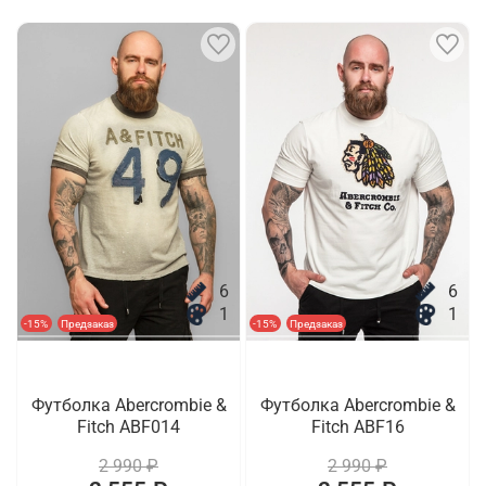
6
6
1
1
-15%
Предзаказ
-15%
Предзаказ
Футболка Abercrombie &
Футболка Abercrombie &
Fitch ABF014
Fitch ABF16
2 990 ₽
2 990 ₽