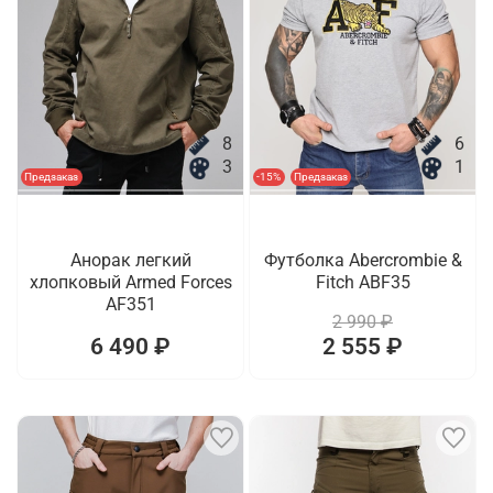
8
6
3
1
Предзаказ
-15%
Предзаказ
Анорак легкий
Футболка Abercrombie &
хлопковый Armed Forces
Fitch ABF35
AF351
2 990 ₽
6 490 ₽
2 555 ₽