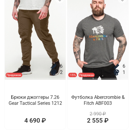
6
6
2
1
Предзаказ
-15%
Предзаказ
Брюки джоггеры 7.26
Футболка Abercrombie &
Gear Tactical Series 1212
Fitch ABF003
2 990 ₽
4 690 ₽
2 555 ₽