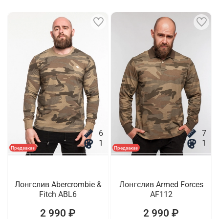
6
7
1
1
Предзаказ
Предзаказ
Лонгслив Abercrombie &
Лонгслив Armed Forces
Fitch ABL6
AF112
2 990 ₽
2 990 ₽