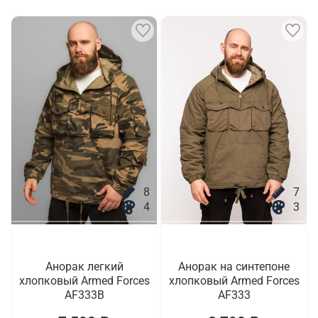
8
7
4
3
Анорак легкий
Анорак на синтепоне
хлопковый Armed Forces
хлопковый Armed Forces
AF333B
AF333