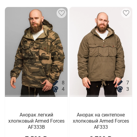
8
7
4
3
Анорак легкий
Анорак на синтепоне
хлопковый Armed Forces
хлопковый Armed Forces
AF333B
AF333