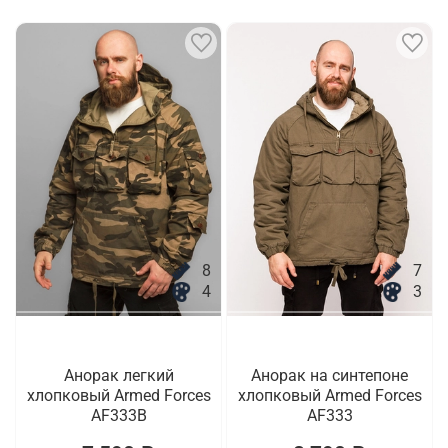
8
7
4
3
Анорак легкий
Анорак на синтепоне
хлопковый Armed Forces
хлопковый Armed Forces
AF333B
AF333