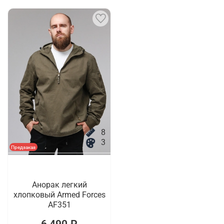
8
3
Предзаказ
Анорак легкий
хлопковый Armed Forces
AF351
6 490 ₽