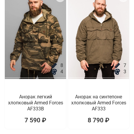
8
7
4
3
Анорак легкий
Анорак на синтепоне
хлопковый Armed Forces
хлопковый Armed Forces
AF333B
AF333
7 590 ₽
8 790 ₽