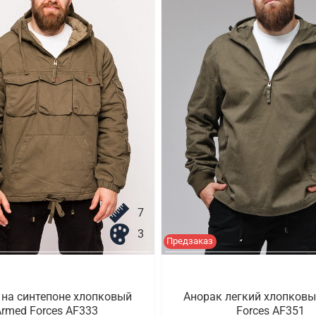
7
3
Предзаказ
 на синтепоне хлопковый
Анорак легкий хлопковы
rmed Forces AF333
Forces AF351