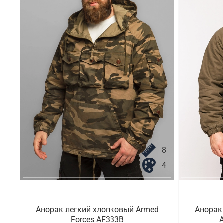
8
4
Анорак легкий хлопковый Armed
Анорак
Forces AF333B
A