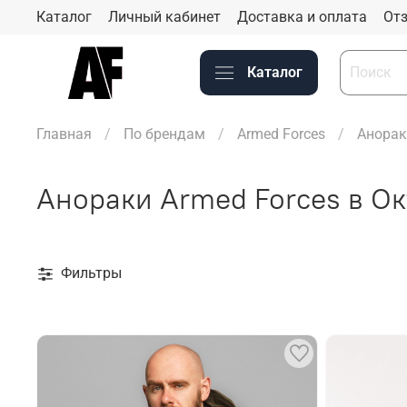
Каталог
Личный кабинет
Доставка и оплата
Отз
Каталог
Главная
По брендам
Armed Forces
Анорак
Анораки Armed Forces в О
Фильтры