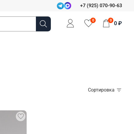
+7 (925) 070-90-63
0
0
0 ₽
Сортировка