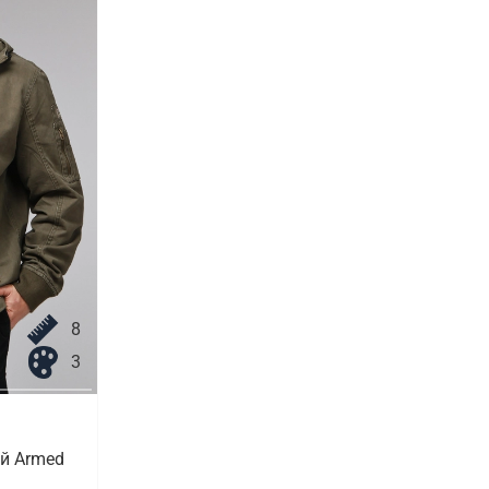
8
3
й Armed