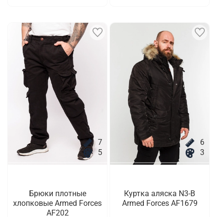
7
6
5
3
Брюки плотные
Куртка аляска N3-B
хлопковые Armed Forces
Armed Forces AF1679
AF202