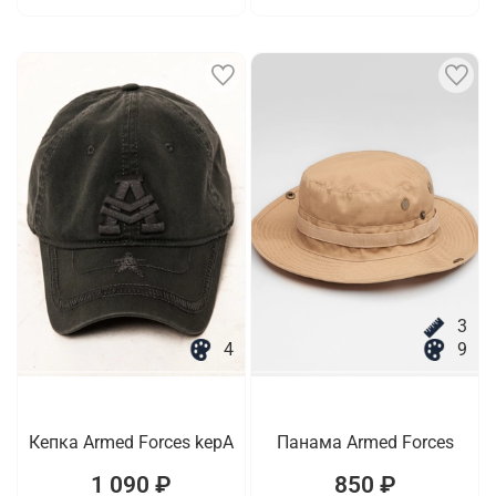
3
4
9
Кепка Armed Forces kepA
Панама Armed Forces
1 090 ₽
850 ₽