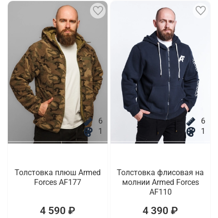
6
6
1
1
Толстовка плюш Armed
Толстовка флисовая на
Forces AF177
молнии Armed Forces
AF110
4 590 ₽
4 390 ₽