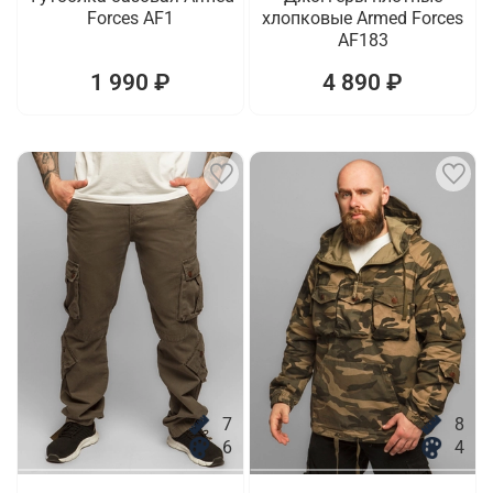
Forces AF1
хлопковые Armed Forces
AF183
1 990 ₽
4 890 ₽
7
8
6
4