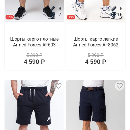
8
8
7
16
-13%
-13%
Шорты карго плотные
Шорты карго легкие
Armed Forces AF603
Armed Forces AF8062
5 290 ₽
5 290 ₽
4 590 ₽
4 590 ₽