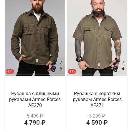
7
7
5
4
-13%
-13%
Рубашка с длинными
Рубашка с коротким
рукавами Armed Forces
рукавом Armed Forces
AF270
AF271
5 490 ₽
5 290 ₽
4 790 ₽
4 590 ₽