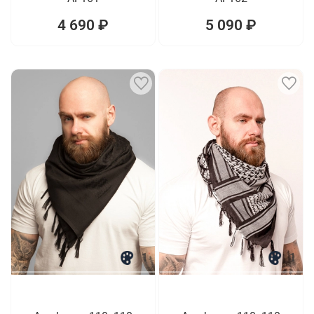
4 690 ₽
5 090 ₽
1
1