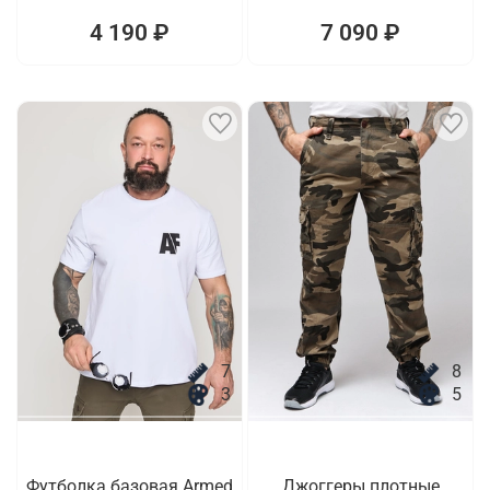
4 190 ₽
7 090 ₽
7
8
3
5
Футболка базовая Armed
Джоггеры плотные