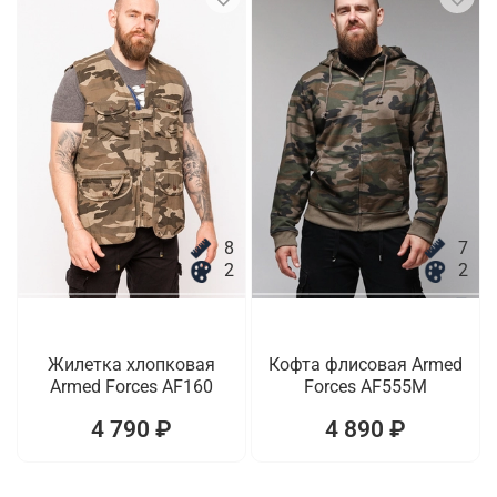
8
7
2
2
Жилетка хлопковая
Кофта флисовая Armed
Armed Forces AF160
Forces AF555M
4 790 ₽
4 890 ₽