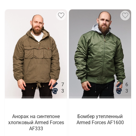
7
6
3
3
Анорак на синтепоне
Бомбер утепленный
хлопковый Armed Forces
Armed Forces AF1600
AF333