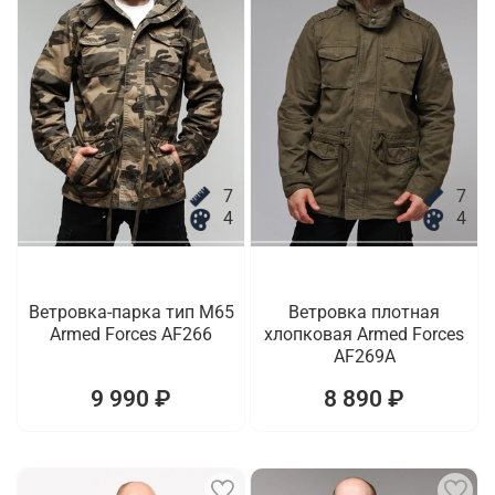
7
7
4
4
Ветровка-парка тип M65
Ветровка плотная
Armed Forces AF266
хлопковая Armed Forces
AF269A
9 990 ₽
8 890 ₽