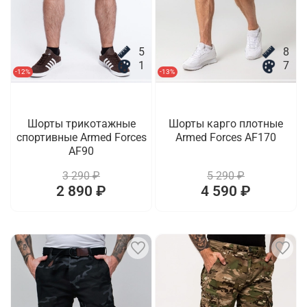
5
8
1
7
-12%
-13%
Шорты трикотажные
Шорты карго плотные
спортивные Armed Forces
Armed Forces AF170
AF90
3 290 ₽
5 290 ₽
2 890 ₽
4 590 ₽