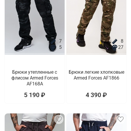
7
8
5
27
Брюки утепленные с
Брюки легкие хлопковые
флисом Armed Forces
Armed Forces AF1866
AF168A
5 190 ₽
4 390 ₽