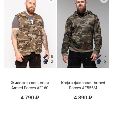
8
7
2
2
Жилетка хлопковая
Кофта флисовая Armed
Armed Forces AF160
Forces AF555M
4 790 ₽
4 890 ₽