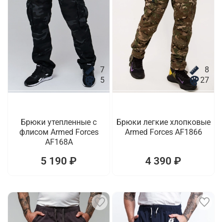
7
8
5
27
Брюки утепленные с
Брюки легкие хлопковые
флисом Armed Forces
Armed Forces AF1866
AF168A
5 190 ₽
4 390 ₽