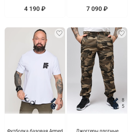
4 190 ₽
7 090 ₽
7
8
3
5
Футболка базовая Armed
Джоггеры плотные