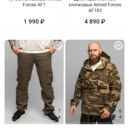
Forces AF1
хлопковые Armed Forces
AF183
1 990 ₽
4 890 ₽
7
8
6
4