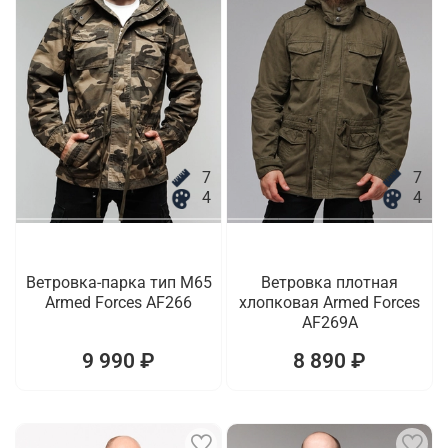
7
7
4
4
Ветровка-парка тип M65
Ветровка плотная
Armed Forces AF266
хлопковая Armed Forces
AF269A
9 990 ₽
8 890 ₽