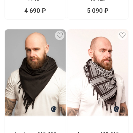
4 690 ₽
5 090 ₽
1
1