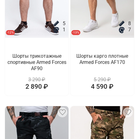
5
8
1
7
-12%
-13%
Шорты трикотажные
Шорты карго плотные
спортивные Armed Forces
Armed Forces AF170
AF90
3 290 ₽
5 290 ₽
2 890 ₽
4 590 ₽