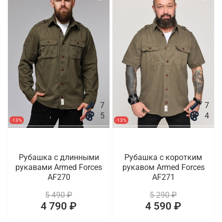
7
7
5
4
-13%
-13%
Рубашка с длинными
Рубашка с коротким
рукавами Armed Forces
рукавом Armed Forces
AF270
AF271
5 490 ₽
5 290 ₽
4 790 ₽
4 590 ₽