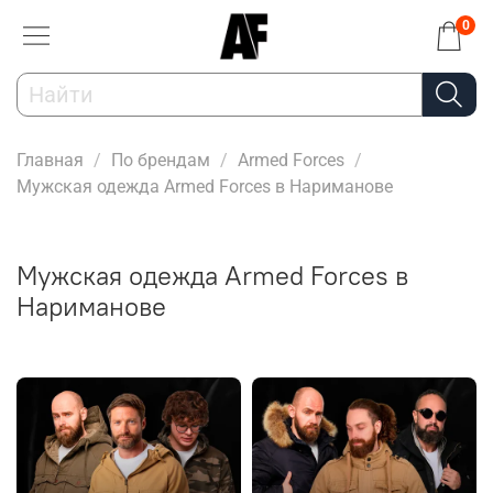
0
Главная
По брендам
Armed Forces
Мужская одежда Armed Forces в Нариманове
Мужская одежда Armed Forces в
Нариманове