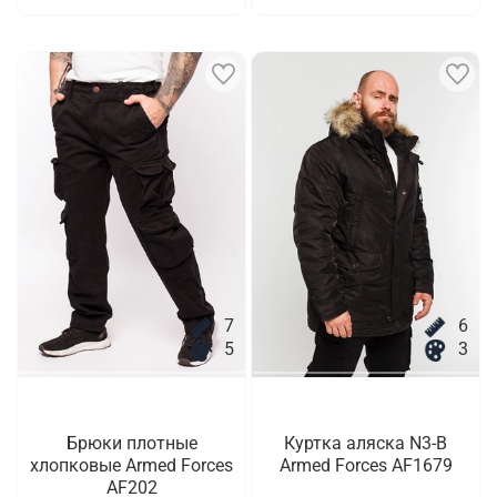
7
6
5
3
Брюки плотные
Куртка аляска N3-B
хлопковые Armed Forces
Armed Forces AF1679
AF202