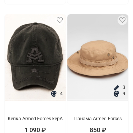
3
4
9
Кепка Armed Forces kepA
Панама Armed Forces
1 090 ₽
850 ₽