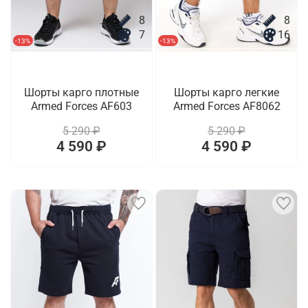
8
8
7
16
-13%
-13%
Шорты карго плотные
Шорты карго легкие
Armed Forces AF603
Armed Forces AF8062
5 290 ₽
5 290 ₽
4 590 ₽
4 590 ₽