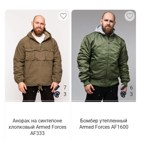
7
6
3
3
Анорак на синтепоне
Бомбер утепленный
хлопковый Armed Forces
Armed Forces AF1600
AF333