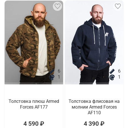
6
6
1
1
Толстовка плюш Armed
Толстовка флисовая на
Forces AF177
молнии Armed Forces
AF110
4 590 ₽
4 390 ₽