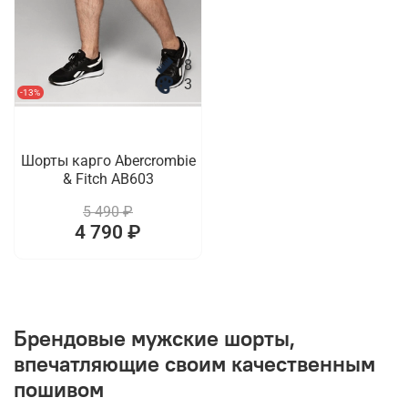
8
3
-13%
Шорты карго Abercrombie
& Fitch AB603
5 490 ₽
4 790 ₽
Брендовые мужские шорты,
впечатляющие своим качественным
пошивом