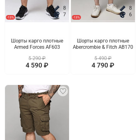
8
8
7
6
-13%
-13%
Шорты карго плотные
Шорты карго плотные
Armed Forces AF603
Abercrombie & Fitch AB170
5 290 ₽
5 490 ₽
4 590 ₽
4 790 ₽