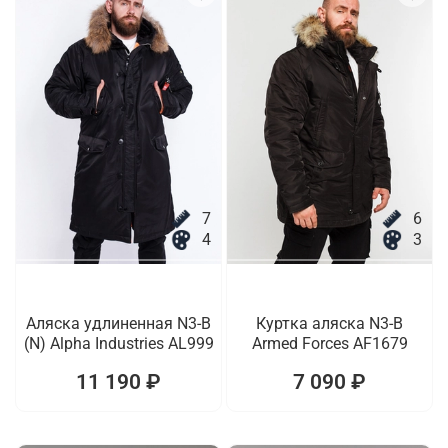
7
6
4
3
Аляска удлиненная N3-B
Куртка аляска N3-B
(N) Alpha Industries AL999
Armed Forces AF1679
11 190 ₽
7 090 ₽