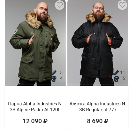
5
11
4
5
Парка Alpha Industries N-
Аляска Alpha Industries N-
3B Alpine Parka AL1200
3B Regular fit 777
12 090 ₽
8 690 ₽