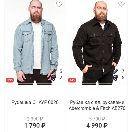
5
7
2
5
-25%
-14%
Рубашка CHAYF 0028
Рубашка с дл. рукавами
Abercrombie & Fitch AB270
2 390 ₽
5 790 ₽
1 790 ₽
4 990 ₽