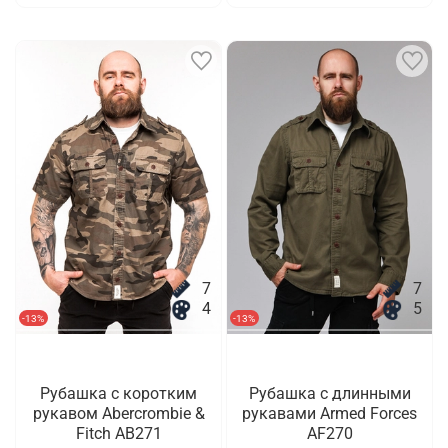
7
7
4
5
-13%
-13%
Рубашка с коротким
Рубашка с длинными
рукавом Abercrombie &
рукавами Armed Forces
Fitch AB271
AF270