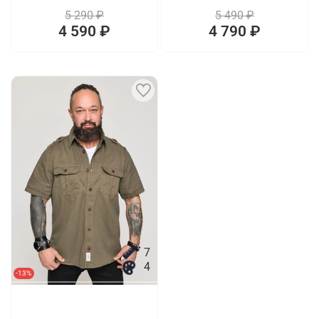
5 290 ₽
5 490 ₽
4 590 ₽
4 790 ₽
7
4
-13%