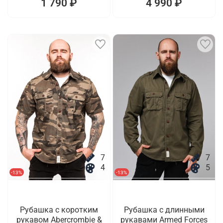
1 790 ₽
4 990 ₽
7
7
4
5
-13%
-13%
Рубашка с коротким
Рубашка с длинными
рукавом Abercrombie &
рукавами Armed Forces