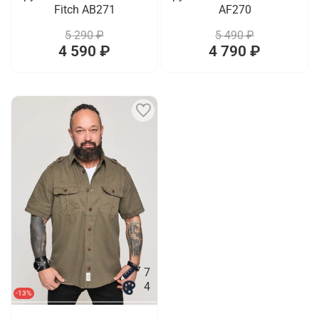
Fitch AB271
AF270
5 290 ₽
5 490 ₽
4 590 ₽
4 790 ₽
7
4
-13%