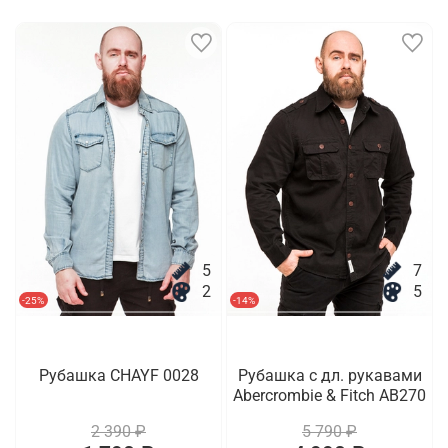
5
7
2
5
-25%
-14%
Рубашка CHAYF 0028
Рубашка с дл. рукавами
Abercrombie & Fitch AB270
2 390 ₽
5 790 ₽