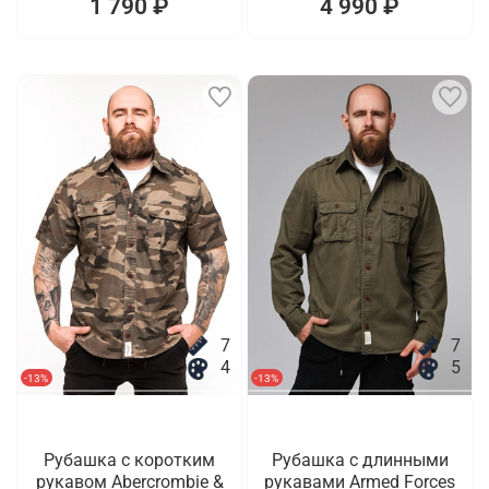
1 790 ₽
4 990 ₽
7
7
4
5
-13%
-13%
Рубашка с коротким
Рубашка с длинными
рукавом Abercrombie &
рукавами Armed Forces