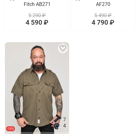
Fitch AB271
AF270
5 290 ₽
5 490 ₽
4 590 ₽
4 790 ₽
7
4
-13%