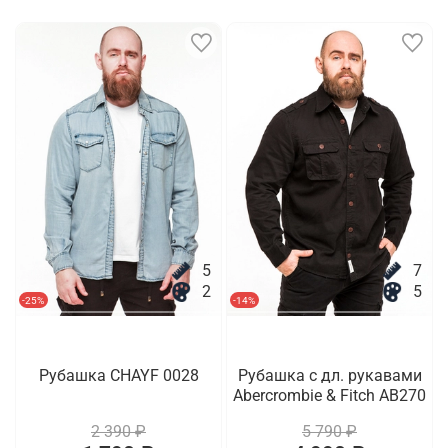
5
7
2
5
-25%
-14%
Рубашка CHAYF 0028
Рубашка с дл. рукавами
Abercrombie & Fitch AB270
2 390 ₽
5 790 ₽