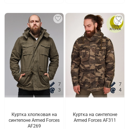
7
7
3
4
Куртка хлопковая на
Куртка на синтепоне
синтепоне Armed Forces
Armed Forces AF311
AF269