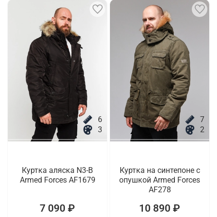
6
7
3
2
Куртка аляска N3-B
Куртка на синтепоне с
Armed Forces AF1679
опушкой Armed Forces
AF278
7 090 ₽
10 890 ₽