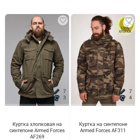
7
7
3
4
Куртка хлопковая на
Куртка на синтепоне
синтепоне Armed Forces
Armed Forces AF311
AF269