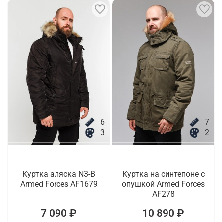
6
7
3
2
Куртка аляска N3-B
Куртка на синтепоне с
Armed Forces AF1679
опушкой Armed Forces
AF278
7 090 ₽
10 890 ₽