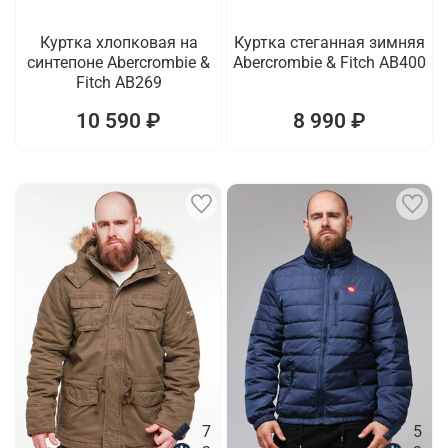
Куртка хлопковая на
Куртка стеганная зимняя
синтепоне Abercrombie &
Abercrombie & Fitch AB400
Fitch AB269
10 590 ₽
8 990 ₽
7
5