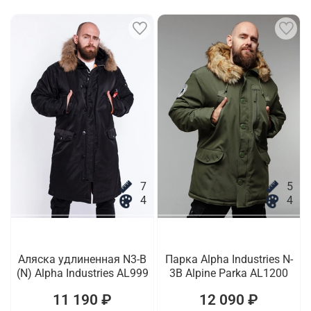
7
5
4
4
Аляска удлиненная N3-B
Парка Alpha Industries N-
(N) Alpha Industries AL999
3B Alpine Parka AL1200
11 190 ₽
12 090 ₽