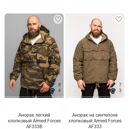
8
7
4
3
Анорак легкий
Анорак на синтепоне
хлопковый Armed Forces
хлопковый Armed Forces
AF333B
AF333