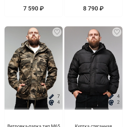
7 590 ₽
8 790 ₽
7
4
4
2
Ветровка-парка тип M65
Куртка стеганная