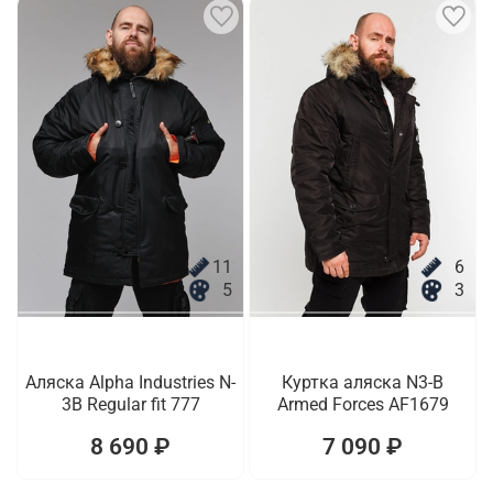
11
6
5
3
Аляска Alpha Industries N-
Куртка аляска N3-B
3B Regular fit 777
Armed Forces AF1679
8 690 ₽
7 090 ₽