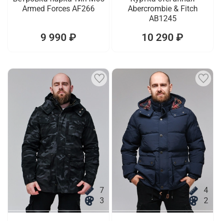
Armed Forces AF266
Abercrombie & Fitch
AB1245
9 990 ₽
10 290 ₽
7
4
3
2