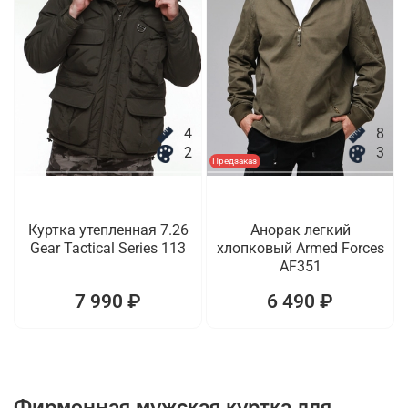
4
8
2
3
Предзаказ
Куртка утепленная 7.26
Анорак легкий
Gear Tactical Series 113
хлопковый Armed Forces
AF351
7 990 ₽
6 490 ₽
Фирменная мужская куртка для