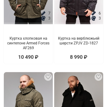
7
6
3
3
Куртка хлопковая на
Куртка на верблюжьей
синтепоне Armed Forces
шерсти ZPJV ZD-1827
AF269
10 490 ₽
8 990 ₽