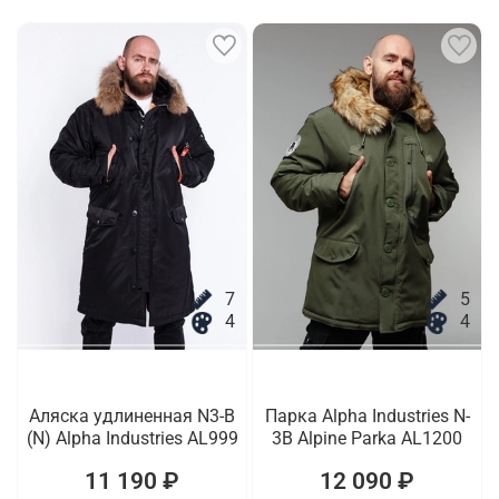
7
5
4
4
Аляска удлиненная N3-B
Парка Alpha Industries N-
(N) Alpha Industries AL999
3B Alpine Parka AL1200
11 190 ₽
12 090 ₽