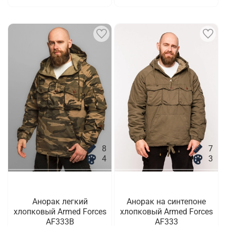
8
7
4
3
Анорак легкий
Анорак на синтепоне
хлопковый Armed Forces
хлопковый Armed Forces
AF333B
AF333