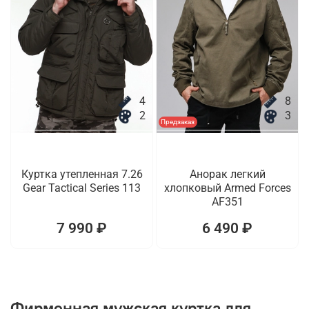
4
8
2
3
Предзаказ
Куртка утепленная 7.26
Анорак легкий
Gear Tactical Series 113
хлопковый Armed Forces
AF351
7 990 ₽
6 490 ₽
Фирменная мужская куртка для