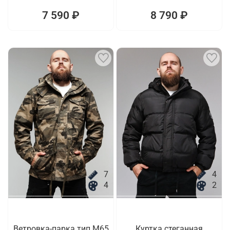
7 590 ₽
8 790 ₽
7
4
4
2
Ветровка-парка тип M65
Куртка стеганная