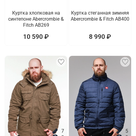
Куртка хлопковая на
Куртка стеганная зимняя
синтепоне Abercrombie &
Abercrombie & Fitch AB400
Fitch AB269
10 590 ₽
8 990 ₽
7
5