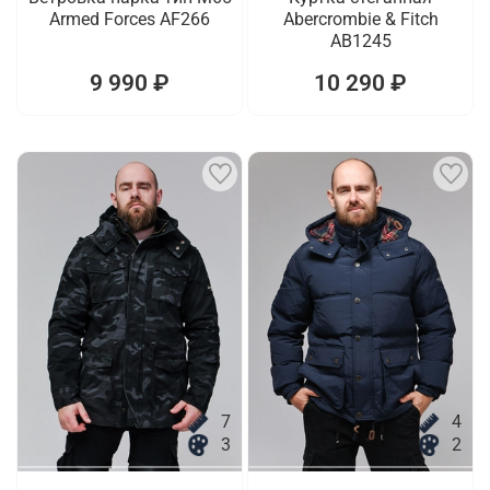
Armed Forces AF266
Abercrombie & Fitch
AB1245
9 990 ₽
10 290 ₽
7
4
3
2