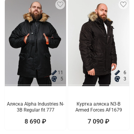
11
6
5
3
Аляска Alpha Industries N-
Куртка аляска N3-B
3B Regular fit 777
Armed Forces AF1679
8 690 ₽
7 090 ₽