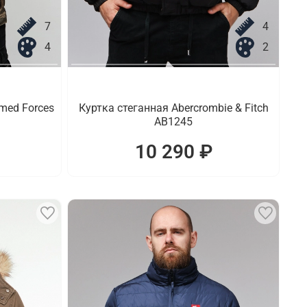
7
4
4
2
med Forces
Куртка стеганная Abercrombie & Fitch
AB1245
10 290 ₽