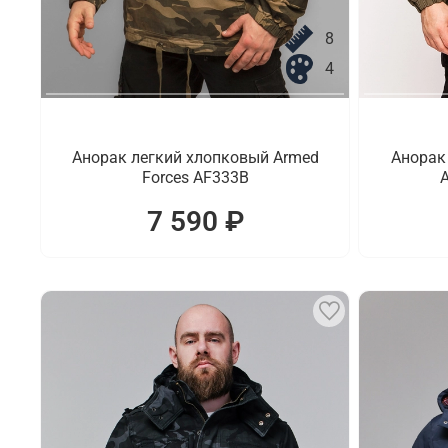
8
4
Анорак легкий хлопковый Armed
Анорак
Forces AF333B
A
7 590 ₽