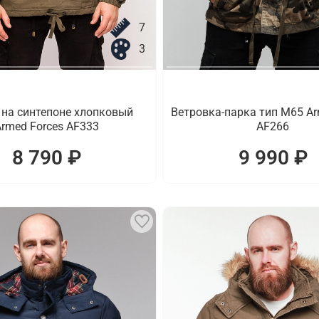
7
3
 на синтепоне хлопковый
Ветровка-парка тип M65 Ar
rmed Forces AF333
AF266
8 790 ₽
9 990 ₽