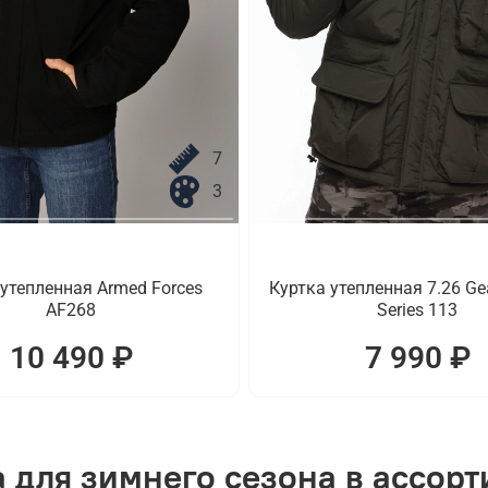
7
3
 утепленная Armed Forces
Куртка утепленная 7.26 Gea
AF268
Series 113
10 490 ₽
7 990 ₽
 для зимнего сезона в ассор