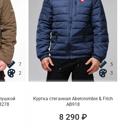
7
5
2
3
опушкой
Куртка стеганная Abercrombie & Fitch
AB278
AB918
8 290 ₽