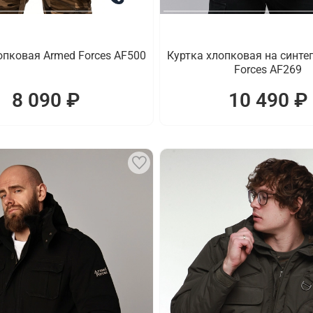
опковая Armed Forces AF500
Куртка хлопковая на синте
Forces AF269
8 090 ₽
10 490 ₽