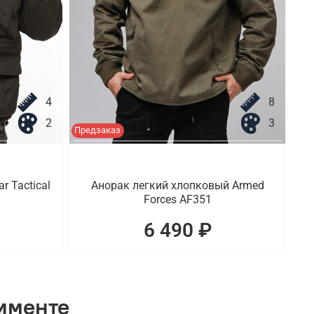
4
8
2
3
Предзаказ
r Tactical
Анорак легкий хлопковый Armed
Forces AF351
6 490 ₽
тименте