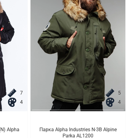
7
5
4
4
N) Alpha
Парка Alpha Industries N-3B Alpine
Parka AL1200