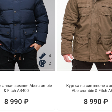
4
2
еганная зимняя Abercrombie
Куртка на синтепоне с 
& Fitch AB400
Abercrombie & Fitch 
8 990 ₽
8 990 ₽