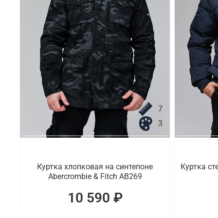
7
3
Куртка хлопковая на синтепоне
Куртка ст
Abercrombie & Fitch AB269
10 590 ₽