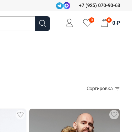
+7 (925) 070-90-63
0
0
0 ₽
Сортировка