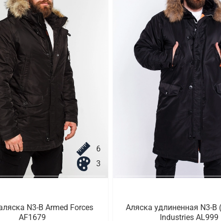
6
3
аляска N3-B Armed Forces
Аляска удлиненная N3-B (
AF1679
Industries AL999