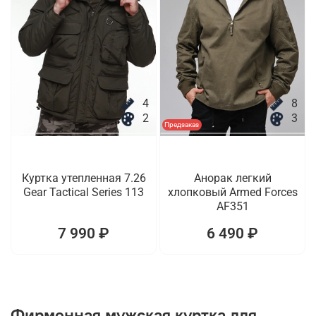
4
8
2
3
Предзаказ
Куртка утепленная 7.26
Анорак легкий
Gear Tactical Series 113
хлопковый Armed Forces
AF351
7 990 ₽
6 490 ₽
Фирменная мужская куртка для