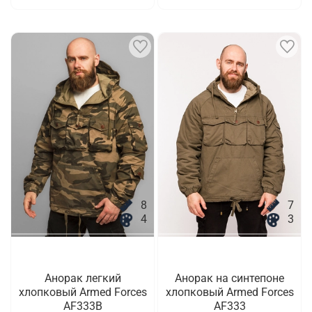
8
7
4
3
Анорак легкий
Анорак на синтепоне
хлопковый Armed Forces
хлопковый Armed Forces
AF333B
AF333