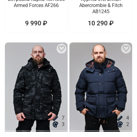
Armed Forces AF266
Abercrombie & Fitch
AB1245
9 990 ₽
10 290 ₽
7
4
3
2