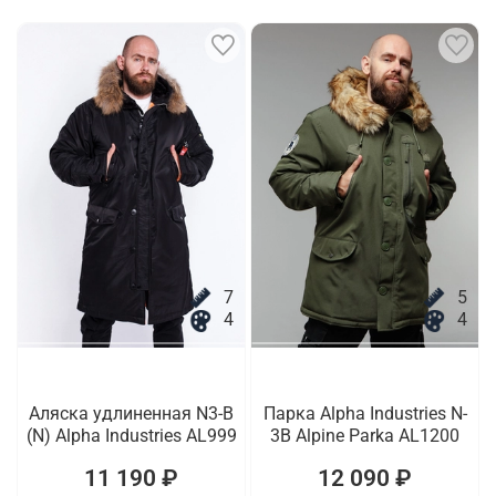
7
5
4
4
Аляска удлиненная N3-B
Парка Alpha Industries N-
(N) Alpha Industries AL999
3B Alpine Parka AL1200
11 190 ₽
12 090 ₽