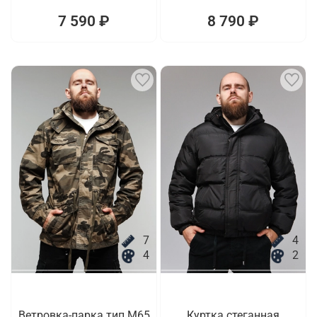
7 590 ₽
8 790 ₽
7
4
4
2
Ветровка-парка тип M65
Куртка стеганная