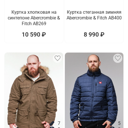
Куртка хлопковая на
Куртка стеганная зимняя
синтепоне Abercrombie &
Abercrombie & Fitch AB400
Fitch AB269
10 590 ₽
8 990 ₽
7
5