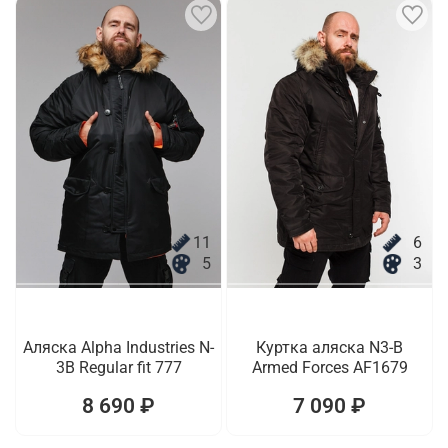
11
6
5
3
Аляска Alpha Industries N-
Куртка аляска N3-B
3B Regular fit 777
Armed Forces AF1679
8 690 ₽
7 090 ₽