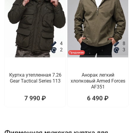
4
8
2
3
Предзаказ
Куртка утепленная 7.26
Анорак легкий
Gear Tactical Series 113
хлопковый Armed Forces
AF351
7 990 ₽
6 490 ₽
Фирменная мужская куртка для