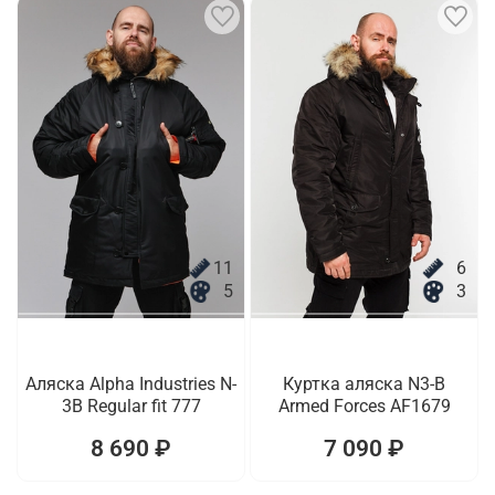
11
6
5
3
Аляска Alpha Industries N-
Куртка аляска N3-B
3B Regular fit 777
Armed Forces AF1679
8 690 ₽
7 090 ₽