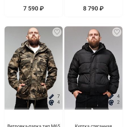
7 590 ₽
8 790 ₽
7
4
4
2
Ветровка-парка тип M65
Куртка стеганная