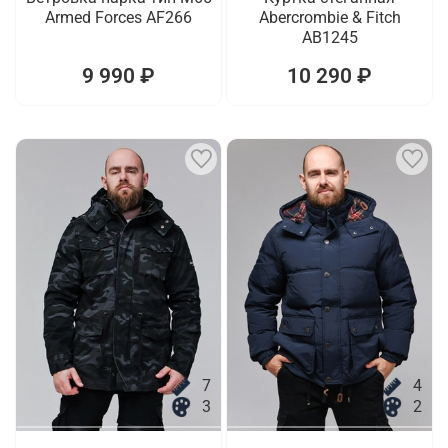
Armed Forces AF266
Abercrombie & Fitch
AB1245
9 990 ₽
10 290 ₽
7
4
3
2