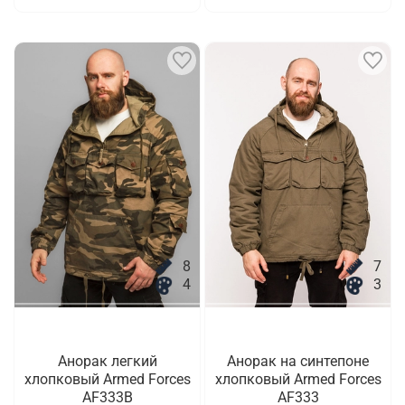
8
7
4
3
Анорак легкий
Анорак на синтепоне
хлопковый Armed Forces
хлопковый Armed Forces
AF333B
AF333