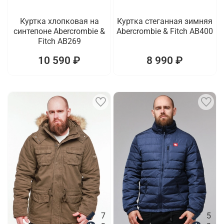
Куртка хлопковая на
Куртка стеганная зимняя
синтепоне Abercrombie &
Abercrombie & Fitch AB400
Fitch AB269
10 590 ₽
8 990 ₽
7
5