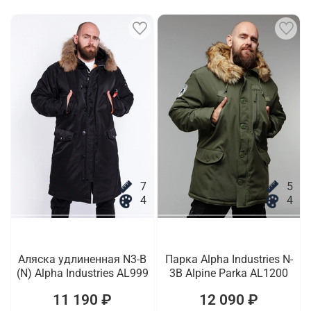
7
5
4
4
Аляска удлиненная N3-B
Парка Alpha Industries N-
(N) Alpha Industries AL999
3B Alpine Parka AL1200
11 190 ₽
12 090 ₽