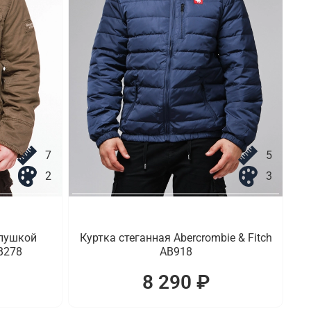
7
5
2
3
опушкой
Куртка стеганная Abercrombie & Fitch
AB278
AB918
8 290 ₽