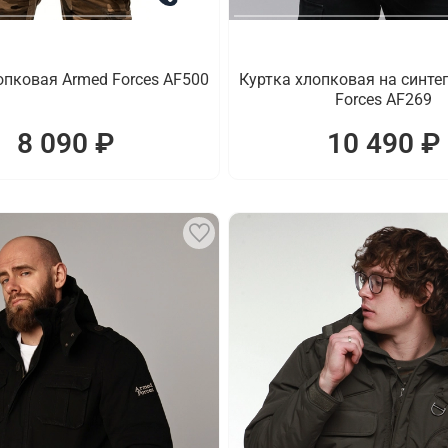
опковая Armed Forces AF500
Куртка хлопковая на синте
Forces AF269
8 090 ₽
10 490 ₽