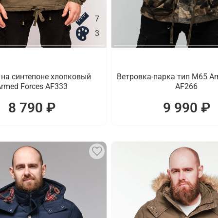
7
3
 на синтепоне хлопковый
Ветровка-парка тип M65 Ar
rmed Forces AF333
AF266
8 790 ₽
9 990 ₽