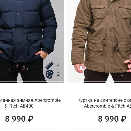
4
2
еганная зимняя Abercrombie
Куртка на синтепоне с 
& Fitch AB400
Abercrombie & Fitch 
8 990 ₽
8 990 ₽