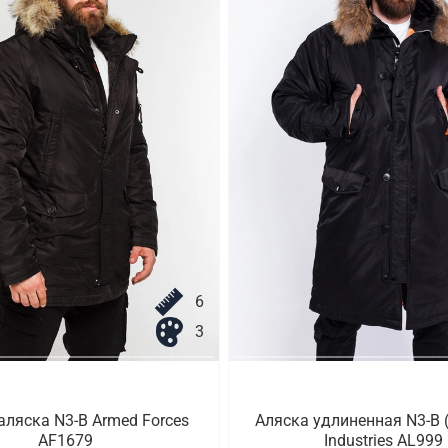
6
3
аляска N3-B Armed Forces
Аляска удлиненная N3-B (
AF1679
Industries AL999