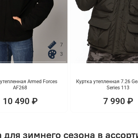
7
3
 утепленная Armed Forces
Куртка утепленная 7.26 Gea
AF268
Series 113
10 490 ₽
7 990 ₽
 для зимнего сезона в ассор