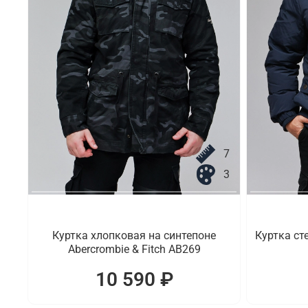
7
3
Куртка хлопковая на синтепоне
Куртка ст
Abercrombie & Fitch AB269
10 590 ₽