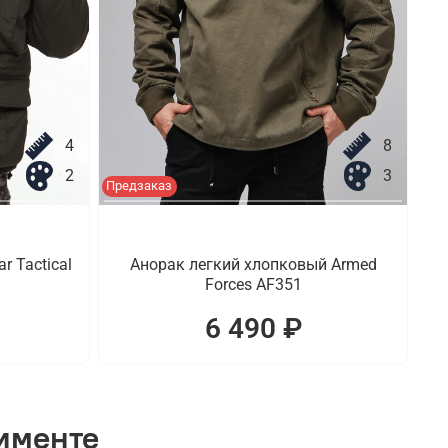
4
8
2
3
Предзаказ
r Tactical
Анорак легкий хлопковый Armed
Forces AF351
6 490 ₽
тименте