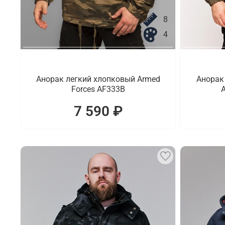
8
4
Анорак легкий хлопковый Armed
Анорак
Forces AF333B
A
7 590 ₽