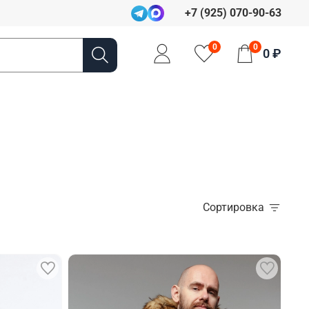
+7 (925) 070-90-63
0
0
0 ₽
Сортировка