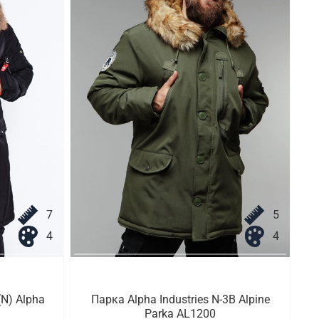
7
5
4
4
N) Alpha
Парка Alpha Industries N-3B Alpine
Parka AL1200