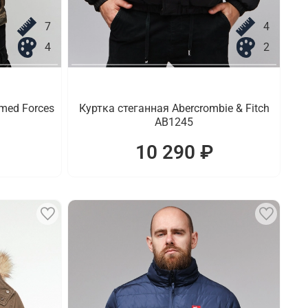
7
4
4
2
med Forces
Куртка стеганная Abercrombie & Fitch
AB1245
10 290 ₽