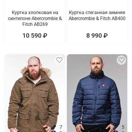
Куртка хлопковая на
Куртка стеганная зимняя
синтепоне Abercrombie &
Abercrombie & Fitch AB400
Fitch AB269
10 590 ₽
8 990 ₽
7
5