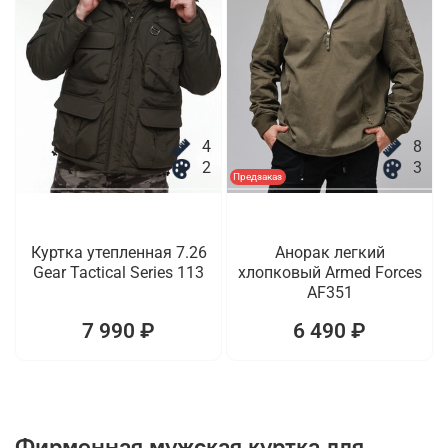
4
8
2
3
Предзаказ
Куртка утепленная 7.26
Анорак легкий
Gear Tactical Series 113
хлопковый Armed Forces
AF351
7 990 ₽
6 490 ₽
Фирменная мужская куртка для