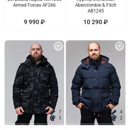
Armed Forces AF266
Abercrombie & Fitch
AB1245
9 990 ₽
10 290 ₽
7
4
3
2