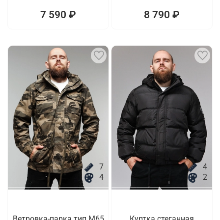
7 590 ₽
8 790 ₽
7
4
4
2
Ветровка-парка тип M65
Куртка стеганная