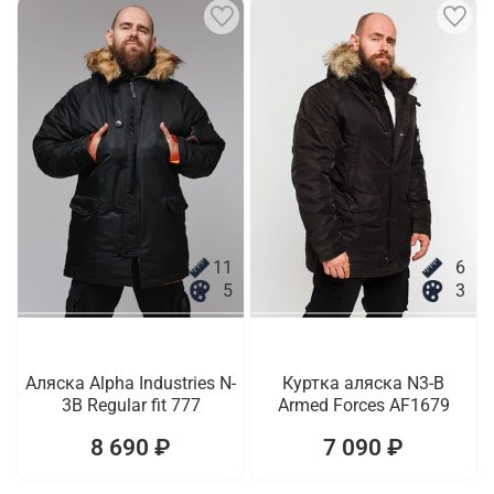
11
6
5
3
Аляска Alpha Industries N-
Куртка аляска N3-B
3B Regular fit 777
Armed Forces AF1679
8 690 ₽
7 090 ₽