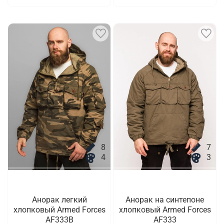
8
7
4
3
Анорак легкий
Анорак на синтепоне
хлопковый Armed Forces
хлопковый Armed Forces
AF333B
AF333