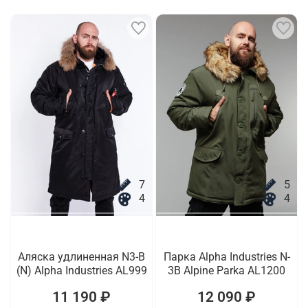
7
5
4
4
Аляска удлиненная N3-B
Парка Alpha Industries N-
(N) Alpha Industries AL999
3B Alpine Parka AL1200
11 190 ₽
12 090 ₽