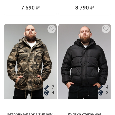
7 590 ₽
8 790 ₽
7
4
4
2
Ветровка-парка тип M65
Куртка стеганная