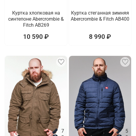
Куртка хлопковая на
Куртка стеганная зимняя
синтепоне Abercrombie &
Abercrombie & Fitch AB400
Fitch AB269
10 590 ₽
8 990 ₽
7
5