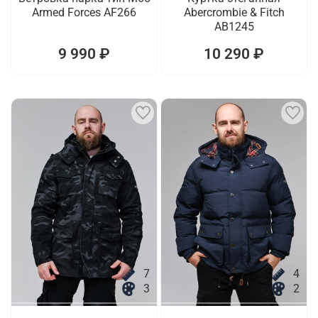
Armed Forces AF266
Abercrombie & Fitch
AB1245
9 990 ₽
10 290 ₽
7
4
3
2