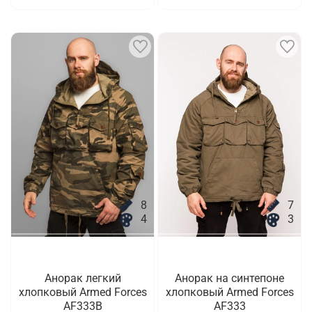
8
7
4
3
Анорак легкий
Анорак на синтепоне
хлопковый Armed Forces
хлопковый Armed Forces
AF333B
AF333