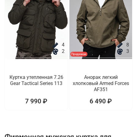
4
8
2
3
Предзаказ
Куртка утепленная 7.26
Анорак легкий
Gear Tactical Series 113
хлопковый Armed Forces
AF351
7 990 ₽
6 490 ₽
Фирменная мужская куртка для