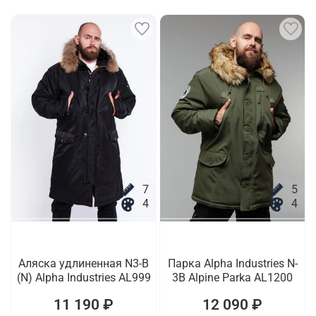
7
5
4
4
Аляска удлиненная N3-B
Парка Alpha Industries N-
(N) Alpha Industries AL999
3B Alpine Parka AL1200
11 190 ₽
12 090 ₽