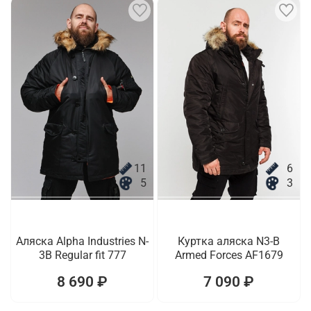
11
6
5
3
Аляска Alpha Industries N-
Куртка аляска N3-B
3B Regular fit 777
Armed Forces AF1679
8 690 ₽
7 090 ₽