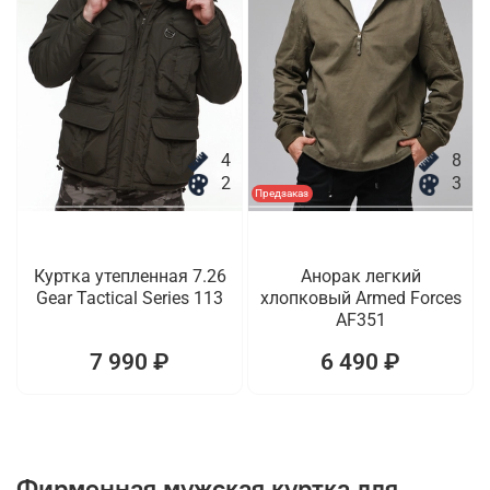
4
8
2
3
Предзаказ
Куртка утепленная 7.26
Анорак легкий
Gear Tactical Series 113
хлопковый Armed Forces
AF351
7 990 ₽
6 490 ₽
Фирменная мужская куртка для