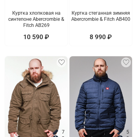
Куртка хлопковая на
Куртка стеганная зимняя
синтепоне Abercrombie &
Abercrombie & Fitch AB400
Fitch AB269
10 590 ₽
8 990 ₽
7
5