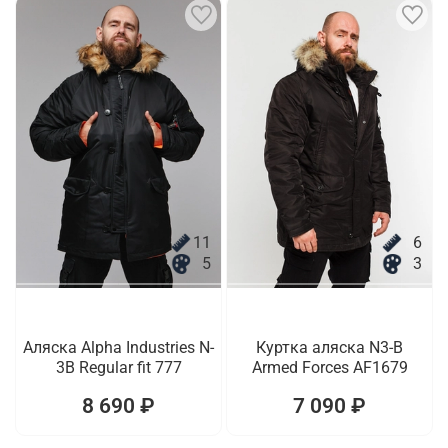
11
6
5
3
Аляска Alpha Industries N-
Куртка аляска N3-B
3B Regular fit 777
Armed Forces AF1679
8 690 ₽
7 090 ₽