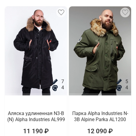
7
5
4
4
Аляска удлиненная N3-B
Парка Alpha Industries N-
(N) Alpha Industries AL999
3B Alpine Parka AL1200
11 190 ₽
12 090 ₽