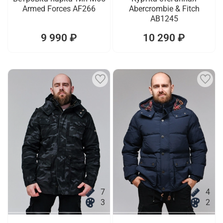
Armed Forces AF266
Abercrombie & Fitch
AB1245
9 990 ₽
10 290 ₽
7
4
3
2