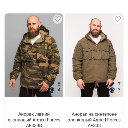
8
7
4
3
Анорак легкий
Анорак на синтепоне
хлопковый Armed Forces
хлопковый Armed Forces
AF333B
AF333