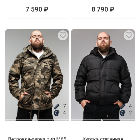
7 590 ₽
8 790 ₽
7
4
4
2
Ветровка-парка тип M65
Куртка стеганная