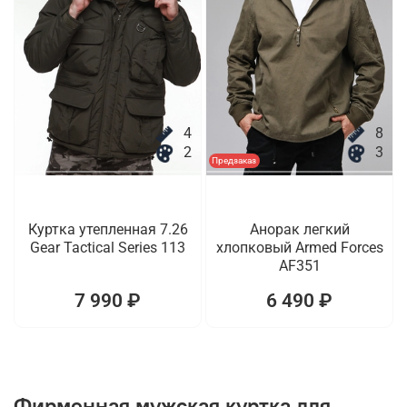
4
8
2
3
Предзаказ
Куртка утепленная 7.26
Анорак легкий
Gear Tactical Series 113
хлопковый Armed Forces
AF351
7 990 ₽
6 490 ₽
Фирменная мужская куртка для