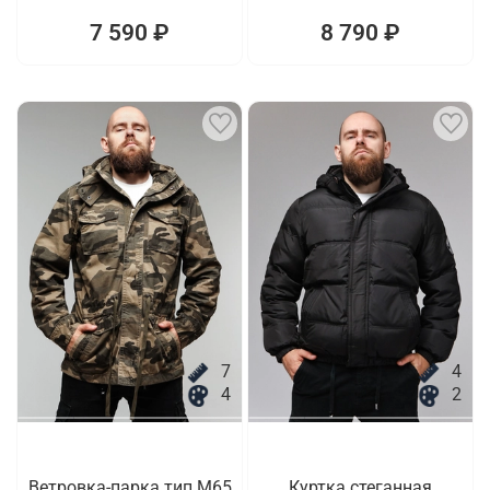
7 590 ₽
8 790 ₽
7
4
4
2
Ветровка-парка тип M65
Куртка стеганная