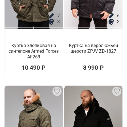
7
6
3
3
Куртка хлопковая на
Куртка на верблюжьей
синтепоне Armed Forces
шерсти ZPJV ZD-1827
AF269
10 490 ₽
8 990 ₽