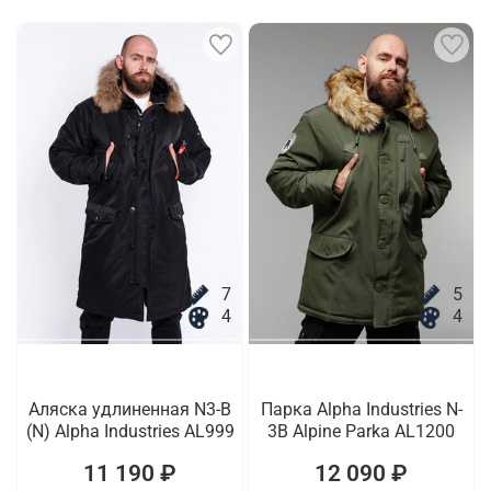
7
5
4
4
Аляска удлиненная N3-B
Парка Alpha Industries N-
(N) Alpha Industries AL999
3B Alpine Parka AL1200
11 190 ₽
12 090 ₽