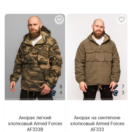
8
7
4
3
Анорак легкий
Анорак на синтепоне
хлопковый Armed Forces
хлопковый Armed Forces
AF333B
AF333