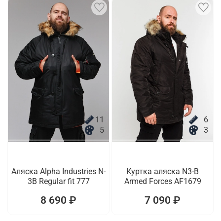
11
6
5
3
Аляска Alpha Industries N-
Куртка аляска N3-B
3B Regular fit 777
Armed Forces AF1679
8 690 ₽
7 090 ₽