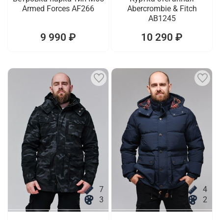
Armed Forces AF266
Abercrombie & Fitch
AB1245
9 990 ₽
10 290 ₽
7
4
3
2