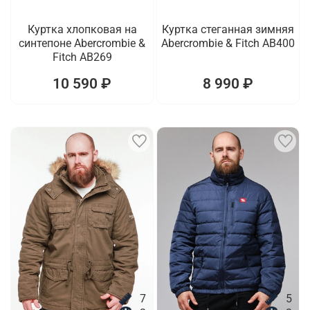
Куртка хлопковая на
Куртка стеганная зимняя
синтепоне Abercrombie &
Abercrombie & Fitch AB400
Fitch AB269
10 590 ₽
8 990 ₽
7
5