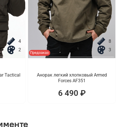
4
8
2
3
Предзаказ
r Tactical
Анорак легкий хлопковый Armed
Forces AF351
6 490 ₽
тименте