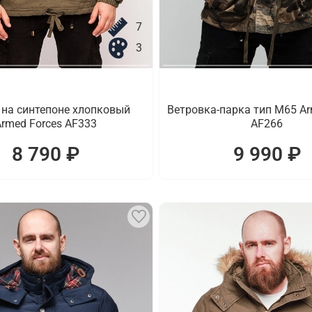
7
3
 на синтепоне хлопковый
Ветровка-парка тип M65 Ar
rmed Forces AF333
AF266
8 790 ₽
9 990 ₽