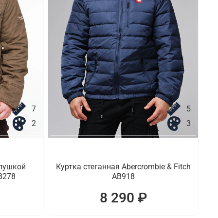
7
5
2
3
опушкой
Куртка стеганная Abercrombie & Fitch
AB278
AB918
8 290 ₽