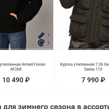
7
3
 утепленная Armed Forces
Куртка утепленная 7.26 Gea
AF268
Series 113
10 490 ₽
7 990 ₽
 для зимнего сезона в ассор