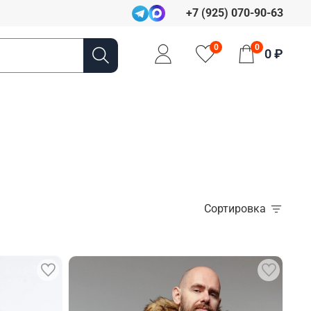
+7 (925) 070-90-63
0
0
0 ₽
Сортировка