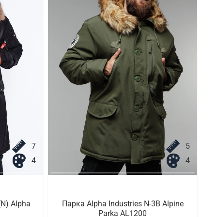
7
5
4
4
N) Alpha
Парка Alpha Industries N-3B Alpine
Parka AL1200