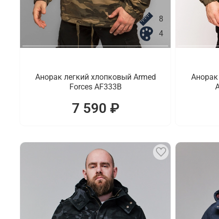
8
4
Анорак легкий хлопковый Armed
Анорак
Forces AF333B
A
7 590 ₽