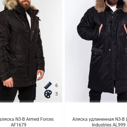
6
3
аляска N3-B Armed Forces
Аляска удлиненная N3-B (
AF1679
Industries AL999