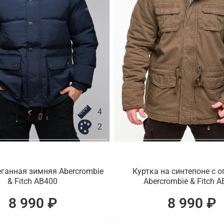
4
2
еганная зимняя Abercrombie
Куртка на синтепоне с 
& Fitch AB400
Abercrombie & Fitch 
8 990 ₽
8 990 ₽