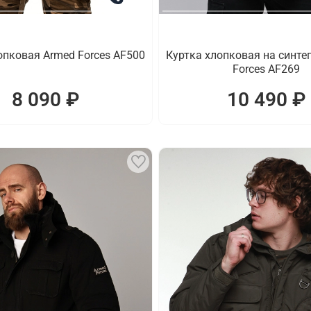
опковая Armed Forces AF500
Куртка хлопковая на синте
Forces AF269
8 090 ₽
10 490 ₽