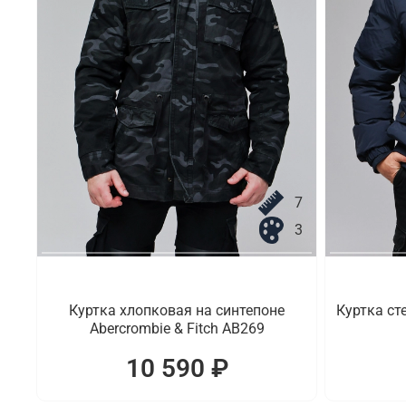
7
3
Куртка хлопковая на синтепоне
Куртка ст
Abercrombie & Fitch AB269
10 590 ₽