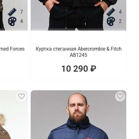
7
4
4
2
med Forces
Куртка стеганная Abercrombie & Fitch
AB1245
10 290 ₽