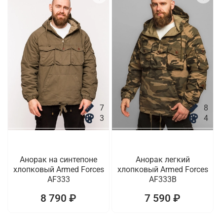
7
8
3
4
Анорак на синтепоне
Анорак легкий
хлопковый Armed Forces
хлопковый Armed Forces
AF333
AF333B
8 790 ₽
7 590 ₽