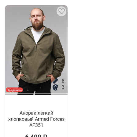
8
3
Предзаказ
Анорак легкий
хлопковый Armed Forces
AF351
6 490 ₽