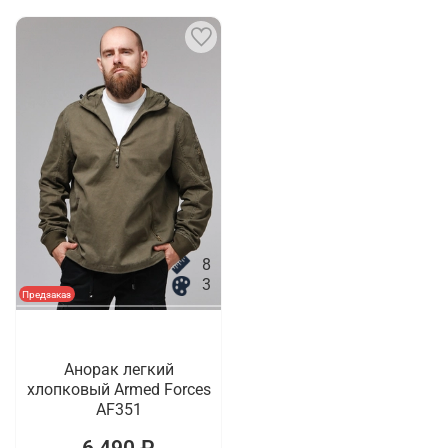
8
3
Предзаказ
Анорак легкий
хлопковый Armed Forces
AF351
6 490 ₽