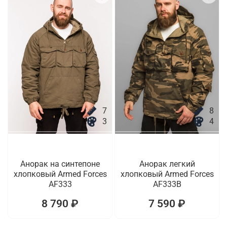
7
8
3
4
Анорак на синтепоне
Анорак легкий
хлопковый Armed Forces
хлопковый Armed Forces
AF333
AF333B
8 790 ₽
7 590 ₽