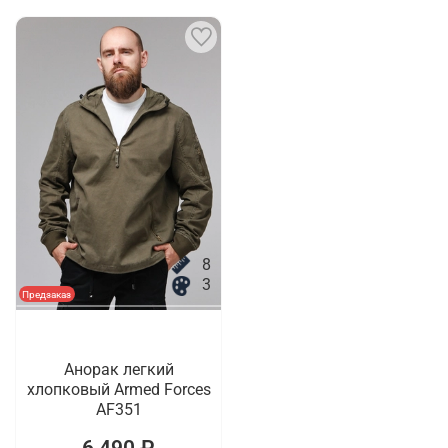
8
3
Предзаказ
Анорак легкий
хлопковый Armed Forces
AF351
6 490 ₽