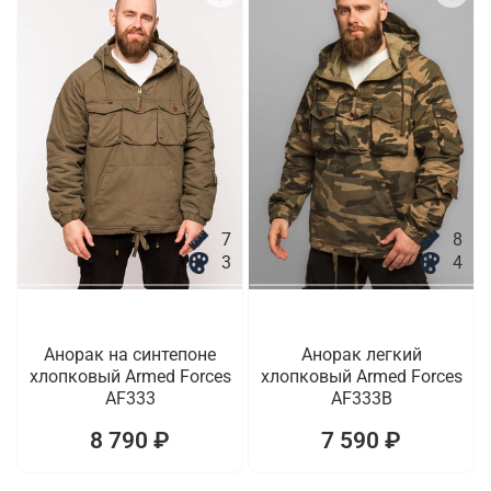
7
8
3
4
Анорак на синтепоне
Анорак легкий
хлопковый Armed Forces
хлопковый Armed Forces
AF333
AF333B
8 790 ₽
7 590 ₽