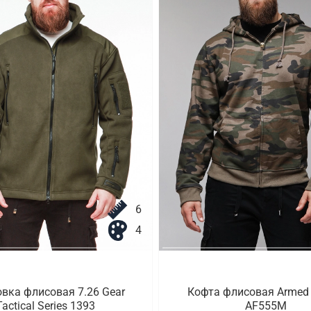
6
4
вка флисовая 7.26 Gear
Кофта флисовая Armed 
Tactical Series 1393
AF555M