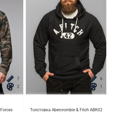
7
6
2
1
Forces
Толстовка Abercrombie & Fitch ABK02