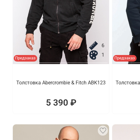
6
1
Предзаказ
Предзаказ
Толстовка Abercrombie & Fitch ABK123
Толстовка
5 390 ₽