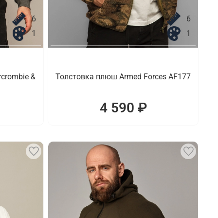
6
6
1
1
crombie &
Толстовка плюш Armed Forces AF177
4 590 ₽