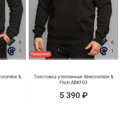
6
6
1
1
Предзаказ
crombie &
Толстовка утепленная Abercrombie &
Fitch ABKF03
5 390 ₽