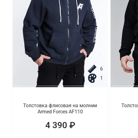
6
1
Толстовка флисовая на молнии
Толстов
Armed Forces AF110
4 390 ₽