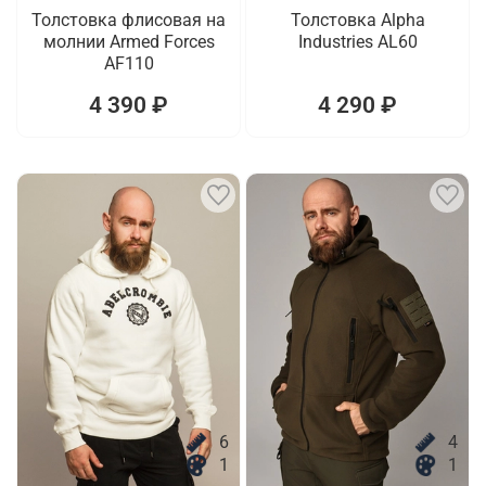
Толстовка флисовая на
Толстовка Alpha
молнии Armed Forces
Industries AL60
AF110
4 390 ₽
4 290 ₽
6
4
1
1