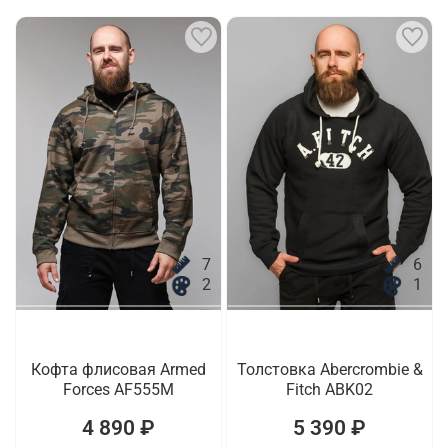
7
6
2
1
Кофта флисовая Armed
Толстовка Abercrombie &
Forces AF555M
Fitch ABK02
4 890 ₽
5 390 ₽