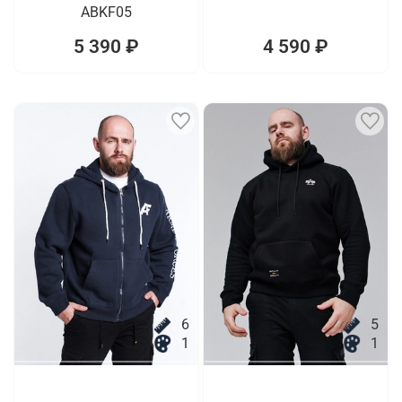
ABKF05
5 390 ₽
4 590 ₽
6
5
1
1