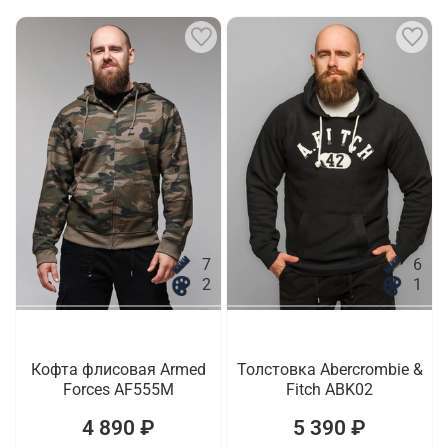
7
6
2
1
Кофта флисовая Armed
Толстовка Abercrombie &
Forces AF555M
Fitch ABK02
4 890 ₽
5 390 ₽