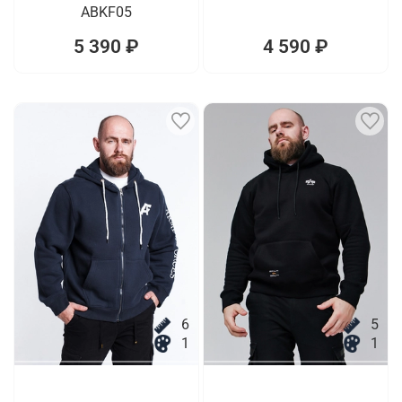
ABKF05
5 390 ₽
4 590 ₽
6
5
1
1