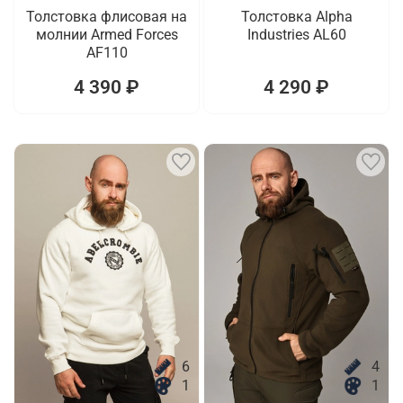
Толстовка флисовая на
Толстовка Alpha
молнии Armed Forces
Industries AL60
AF110
4 390 ₽
4 290 ₽
6
4
1
1