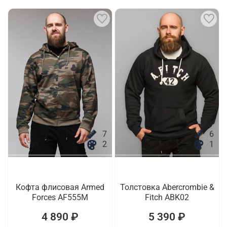
7
6
2
1
Кофта флисовая Armed
Толстовка Abercrombie &
Forces AF555M
Fitch ABK02
4 890 ₽
5 390 ₽