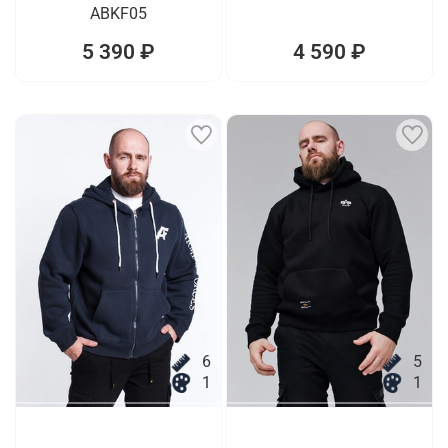
ABKF05
5 390 ₽
4 590 ₽
6
5
1
1