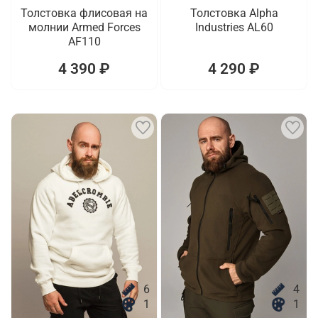
Толстовка флисовая на
Толстовка Alpha
молнии Armed Forces
Industries AL60
AF110
4 390 ₽
4 290 ₽
6
4
1
1