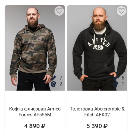
7
6
2
1
Кофта флисовая Armed
Толстовка Abercrombie &
Forces AF555M
Fitch ABK02
4 890 ₽
5 390 ₽