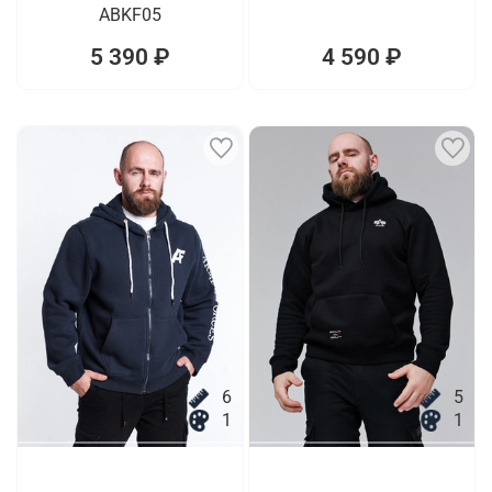
ABKF05
5 390 ₽
4 590 ₽
6
5
1
1