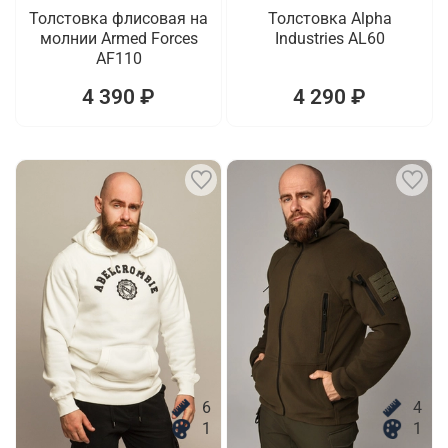
Толстовка флисовая на
Толстовка Alpha
молнии Armed Forces
Industries AL60
AF110
4 390 ₽
4 290 ₽
6
4
1
1