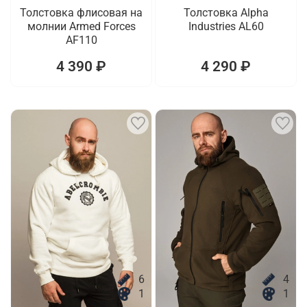
Толстовка флисовая на
Толстовка Alpha
молнии Armed Forces
Industries AL60
AF110
4 390 ₽
4 290 ₽
6
4
1
1