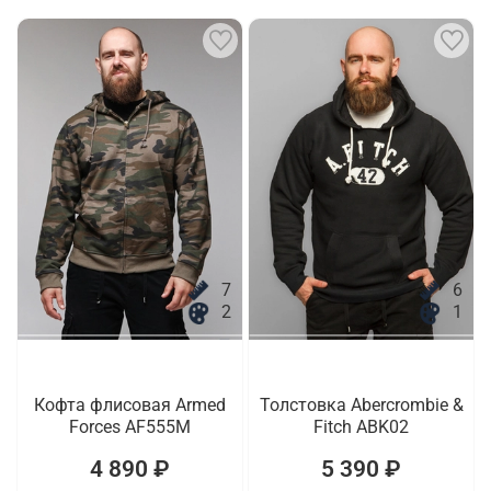
7
6
2
1
Кофта флисовая Armed
Толстовка Abercrombie &
Forces AF555M
Fitch ABK02
4 890 ₽
5 390 ₽