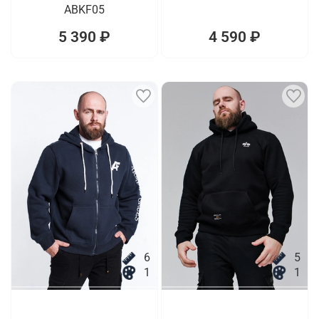
ABKF05
5 390 ₽
4 590 ₽
6
5
1
1