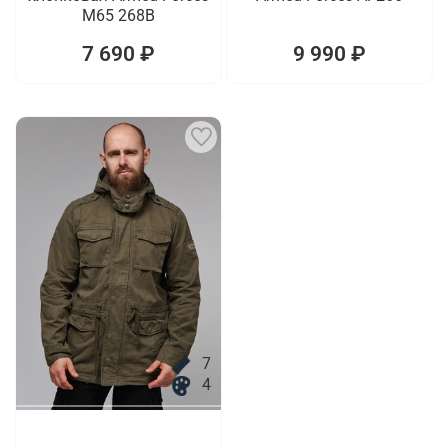
M65 268B
7 690 ₽
9 990 ₽
7
4