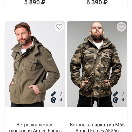
5 890 ₽
6 390 ₽
7
7
4
4
Ветровка легкая
Ветровка-парка тип M65
хлопковая Armed Forces
Armed Forces AF266