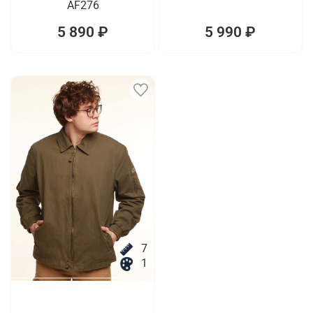
AF276
5 890 ₽
5 990 ₽
7
1