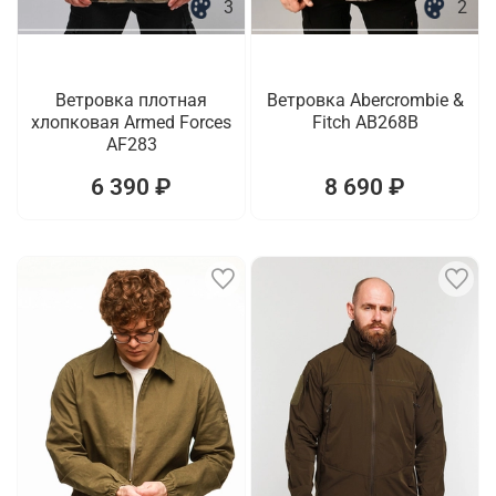
3
2
Ветровка плотная
Ветровка Abercrombie &
хлопковая Armed Forces
Fitch AB268B
AF283
6 390 ₽
8 690 ₽