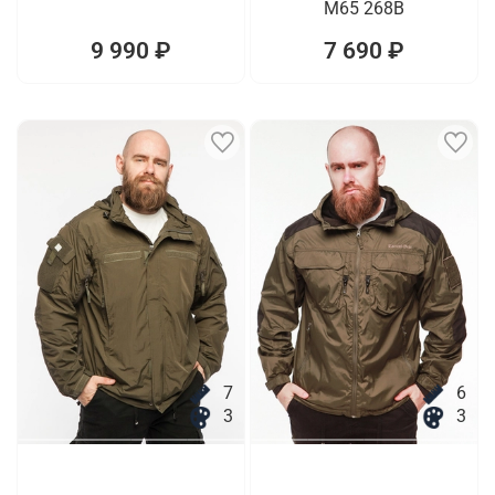
M65 268B
9 990 ₽
7 690 ₽
7
6
3
3