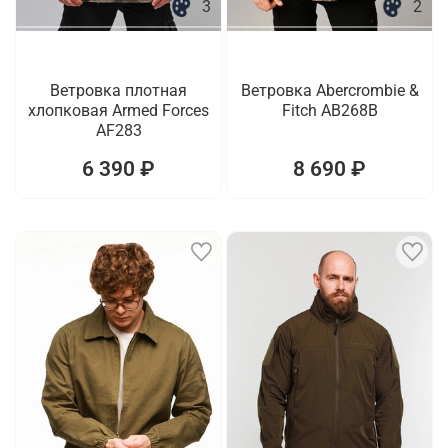
3
2
Ветровка плотная
Ветровка Abercrombie &
хлопковая Armed Forces
Fitch AB268B
AF283
6 390 ₽
8 690 ₽