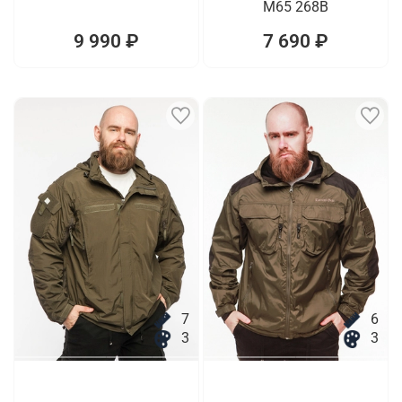
M65 268B
9 990 ₽
7 690 ₽
7
6
3
3