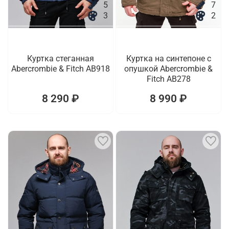
5
7
3
2
Куртка стеганная
Куртка на синтепоне с
Abercrombie & Fitch AB918
опушкой Abercrombie &
Fitch AB278
8 290 ₽
8 990 ₽