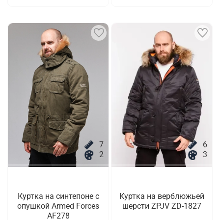
7
6
2
3
Куртка на синтепоне с
Куртка на верблюжьей
опушкой Armed Forces
шерсти ZPJV ZD-1827
AF278