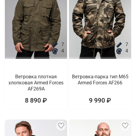
7
7
4
4
Ветровка плотная
Ветровка-парка тип M65
хлопковая Armed Forces
Armed Forces AF266
AF269A
8 890 ₽
9 990 ₽