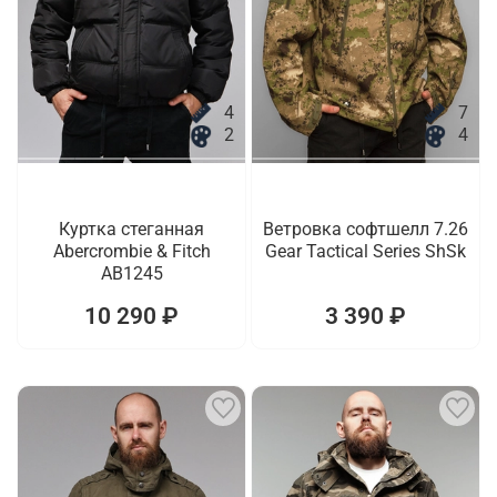
4
7
2
4
Куртка стеганная
Ветровка софтшелл 7.26
Abercrombie & Fitch
Gear Tactical Series ShSk
AB1245
10 290 ₽
3 390 ₽