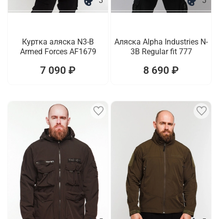
3
5
Куртка аляска N3-B
Аляска Alpha Industries N-
Armed Forces AF1679
3B Regular fit 777
7 090 ₽
8 690 ₽