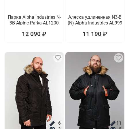
Парка Alpha Industries N-
Аляска удлиненная N3-B
3B Alpine Parka AL1200
(N) Alpha Industries AL999
12 090 ₽
11 190 ₽
6
11