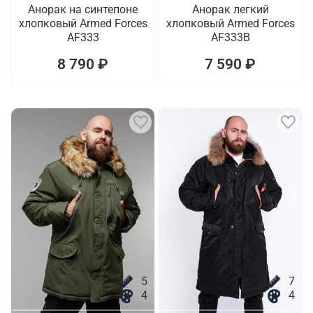
Анорак на синтепоне
Анорак легкий
хлопковый Armed Forces
хлопковый Armed Forces
AF333
AF333B
8 790 ₽
7 590 ₽
5
7
4
4