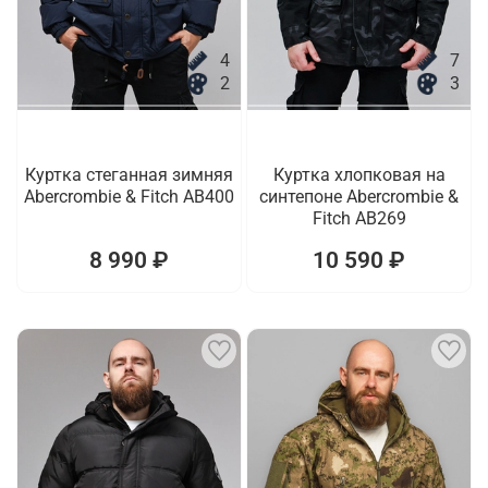
4
7
2
3
Куртка стеганная зимняя
Куртка хлопковая на
Abercrombie & Fitch AB400
синтепоне Abercrombie &
Fitch AB269
8 990 ₽
10 590 ₽