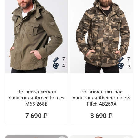
7
7
4
6
Ветровка легкая
Ветровка плотная
хлопковая Armed Forces
хлопковая Abercrombie &
M65 268B
Fitch AB269A
7 690 ₽
8 690 ₽