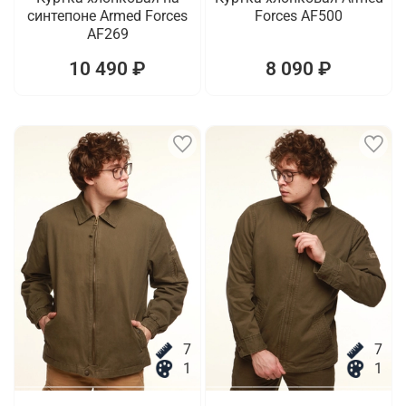
синтепоне Armed Forces
Forces AF500
AF269
10 490 ₽
8 090 ₽
7
7
1
1